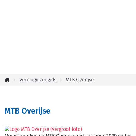
jou
helpen?
Verenigingengids
MTB Overijse
Startpagina
MTB Overijse
Mountainbikeclub MTB Overijse bestaat sinds 2009 onder