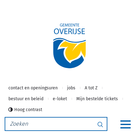
Gemeente
Naar
inhoud
Overijse
contact en openingsuren
jobs
A tot Z
bestuur en beleid
e-loket
Mijn bestelde tickets
Hoog contrast
Waarmee
Zoeken
kunnen
MEN
we