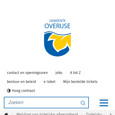
Gemeente
Naar
inhoud
Overijse
contact en openingsuren
jobs
A tot Z
bestuur en beleid
e-loket
Mijn bestelde tickets
Hoog contrast
Waarmee
Zoeken
kunnen
MEN
we
Melding van tijdelijke afwezigheid
Tijdelijke afwez