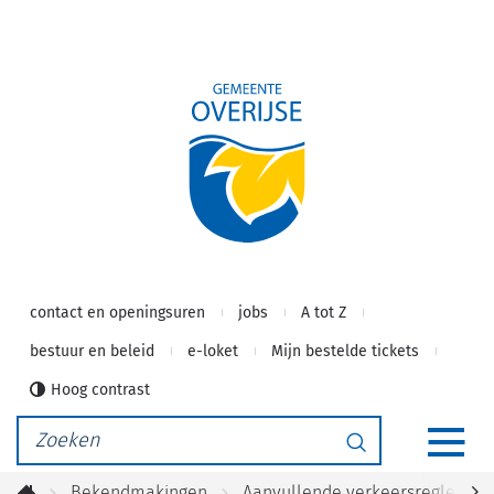
Gemeente
Naar
inhoud
Overijse
contact en openingsuren
jobs
A tot Z
bestuur en beleid
e-loket
Mijn bestelde tickets
Hoog contrast
Waarmee
Zoeken
kunnen
MEN
we
Bekendmakingen
Aanvullende verkeersreglemen