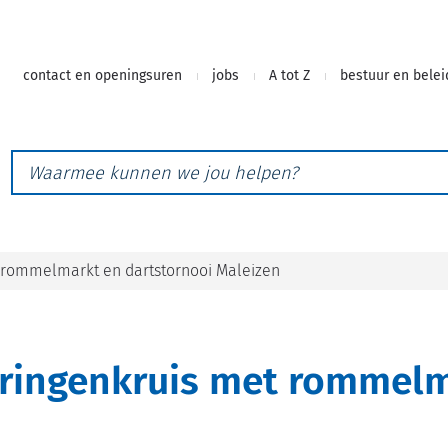
Naar
contact en openingsuren
jobs
A tot Z
bestuur en belei
inhoud
Waarmee
kunnen
we
jou
helpen?
t rommelmarkt en dartstornooi Maleizen
aringenkruis met rommelm