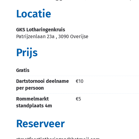
Locatie
GKS Lotharingenkruis
Patrijzenlaan 23a
,
3090
Overijse
Prijs
gratis
dartstornooi deelname
€
10
per persoon
rommelmarkt
€
5
standplaats 4m
Reserveer