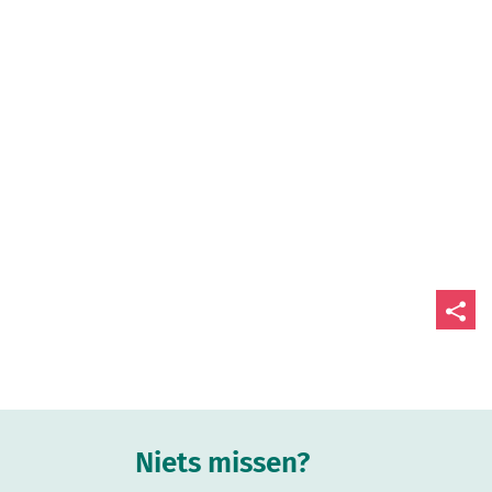
Deel
deze
pagin
Niets missen?