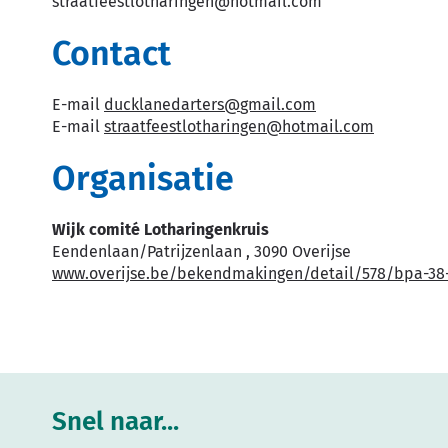
straatfeestlotharingen
@
hotmail.com
Contact
E-
ducklanedarters
@
gmail.com
mail
E-
straatfeestlotharingen
@
hotmail.com
mail
Organisatie
Wijk comité Lotharingenkruis
Eendenlaan/Patrijzenlaan
,
3090
Overijse
Website
www.overijse.be/bekendmakingen/detail/578/bpa-38-
Snel naar...