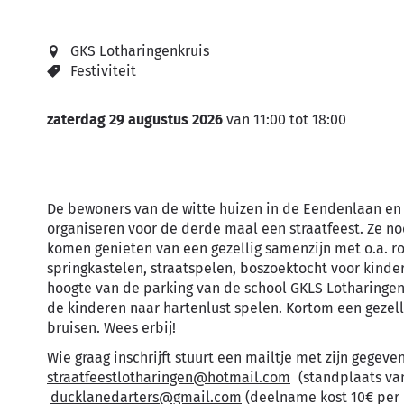
GKS Lotharingenkruis
Festiviteit
zaterdag 29 augustus 2026
van
11:00
tot
18:00
De bewoners van de witte huizen in de Eendenlaan en d
organiseren voor de derde maal een straatfeest. Ze nod
komen genieten van een gezellig samenzijn met o.a. r
springkastelen, straatspelen, boszoektocht voor kinder
hoogte van de parking van de school GKLS Lotharingen
de kinderen naar hartenlust spelen. Kortom een gezell
bruisen. Wees erbij!
Wie graag inschrijft stuurt een mailtje met zijn gege
straatfeestlotharingen@hotmail.com
(standplaats van
ducklanedarters@gmail.com
(deelname kost 10€ per