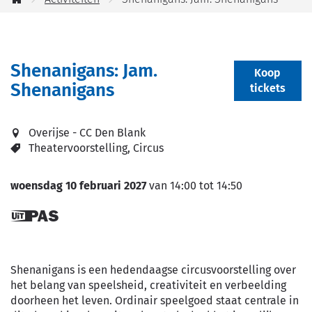
jou
Startpagina
helpen?
Shenanigans: Jam.
Koop
Shenanigans
tickets
Overijse - CC Den Blank
Theatervoorstelling
Circus
woensdag 10 februari 2027
van
14:00
tot
14:50
Dit is een
UiTPAS
activiteit.
Shenanigans is een hedendaagse circusvoorstelling over
het belang van speelsheid, creativiteit en verbeelding
doorheen het leven. Ordinair speelgoed staat centrale in