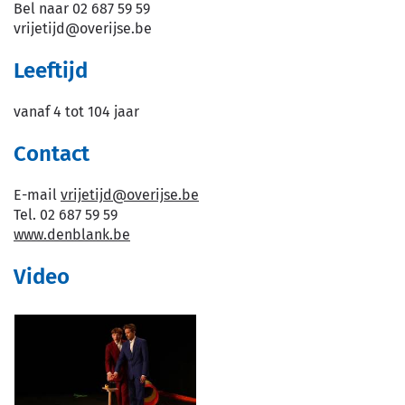
Bel naar
02 687 59 59
vrijetijd
@
overijse.be
Leeftijd
vanaf
4
tot
104
jaar
Contact
E-
vrijetijd
@
overijse.be
mail
Tel.
02 687 59 59
Website
www.denblank.be
Video