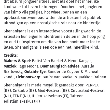
dit absurd jongleer ritueel met als doel het innerlijke
kind weer tot leven te brengen. Doorheen het jongleren
van isimo vliegtuigjes, hot wheel banen en een
opblaasbaar zwembad willen de artiesten het publiek
uitnodigen op een nostalgische reis naar de kindertijd.
Shenanigans is een interactieve voorstelling waarin de
artiesten hun eigen kinderdromen delen in de hoop jong
en oud te inspireren om die van hen nooit meer los te
laten. Shenanigans is een ode aan het innerlijke kind.
Credits:
Makers & Spel
: Batist Van Baekel & Henri Kangas,
Muziek
: Jago Moons,
Dramaturgisch advies
: Aurelia
Brailowsky,
Outside Eye
: Sander de Cuyper & Micheal
Zandl,
Licht ontwerp
: Batist van Baekel & Jaakko Sirainen
Shenanigans is mede mogelijk gemaakt door: PERPLX
(BE), Cirklabo (BE), Mad-Festival (BE), Circusstad-Festival
(NL), TENT (NL), Itujen-katselmus (FI), Taiteen
edistämiskeskus (FI)