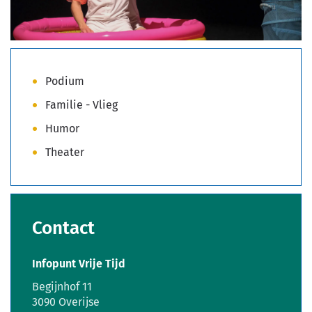
Podium
Familie - Vlieg
Humor
Theater
Contact
Infopunt Vrije Tijd
Adres
Begijnhof 11
,
3090
Overijse