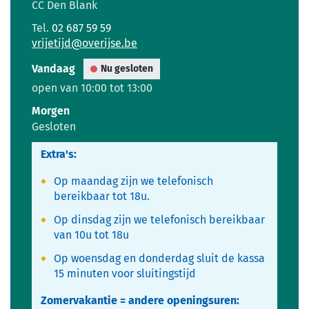
CC Den Blank
Tel.
02 687 59 59
E-
vrijetijd
@
overijse.be
mail
Vandaag
Nu gesloten
open van
10:00
tot
13:00
Morgen
Gesloten
Extra's:
Op maandag zijn we telefonisch
bereikbaar tot 18u.
Op dinsdag zijn we telefonisch bereikbaar
van 10u tot 18u
Op woensdag en donderdag sluit de kassa
15 minuten voor sluitingstijd
Zomervakantie = andere openingsuren: