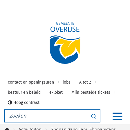
Gemeente
Naar
inhoud
Overijse
contact en openingsuren
jobs
A tot Z
bestuur en beleid
e-loket
Mijn bestelde tickets
Hoog contrast
Waarmee
Zoeken
kunnen
MEN
we
Activiteiten
Shenanigans: Jam. Shenanigans