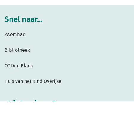
Snel naar...
Zwembad
Bibliotheek
CC Den Blank
Huis van het Kind Overijse
Niets missen?
Ontvang het laatste nieuws rechtstreeks in je mailbox!
Schrijf je in op onze nieuwsbrief