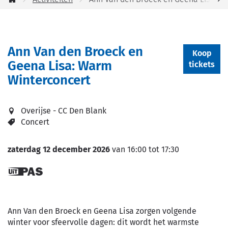
jou
Startpagina
helpen?
scro
naa
Ann Van den Broeck en
link
Koop
Geena Lisa: Warm
tickets
Winterconcert
Overijse - CC Den Blank
Concert
zaterdag 12 december 2026
van
16:00
tot
17:30
Dit is een
UiTPAS
activiteit.
Ann Van den Broeck en Geena Lisa zorgen volgende
winter voor sfeervolle dagen: dit wordt het warmste