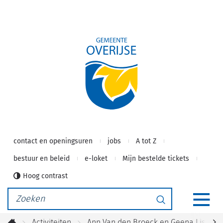
Gemeente
Naar
inhoud
Overijse
contact en openingsuren
jobs
A tot Z
bestuur en beleid
e-loket
Mijn bestelde tickets
Hoog contrast
Waarmee
Zoeken
kunnen
MEN
we
Activiteiten
Ann Van den Broeck en Geena Lisa: W