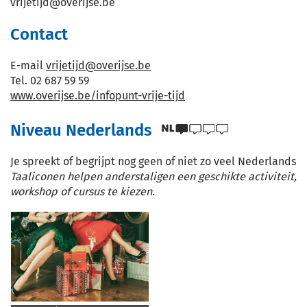
vrijetijd
@
overijse.be
Contact
E-
vrijetijd
@
overijse.be
mail
Tel.
02 687 59 59
Website
www.overijse.be/infopunt-vrije-tijd
Niveau Nederlands
Je spreekt of begrijpt nog geen of niet zo veel Nederlands
Taaliconen helpen anderstaligen een geschikte activiteit,
workshop of cursus te kiezen.