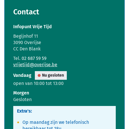
Contact
Infopunt Vrije Tijd
Adres
Begijnhof 11
,
3090
Overijse
CC Den Blank
Tel.
02 687 59 59
E-
vrijetijd
@
overijse.be
mail
Vandaag
Nu gesloten
open van
10:00
tot
13:00
Morgen
Gesloten
Extra's:
Op maandag zijn we telefonisch
bereikbaar tot 18u.