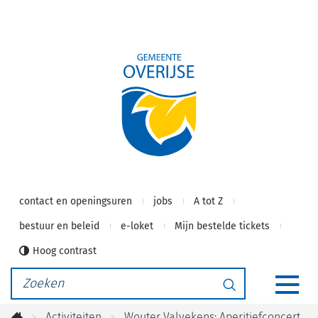
Gemeente
Naar
inhoud
Overijse
contact en openingsuren
jobs
A tot Z
bestuur en beleid
e-loket
Mijn bestelde tickets
Hoog contrast
Waarmee
Zoeken
kunnen
MEN
we
Activiteiten
Wouter Valvekens: Aperitiefconcert