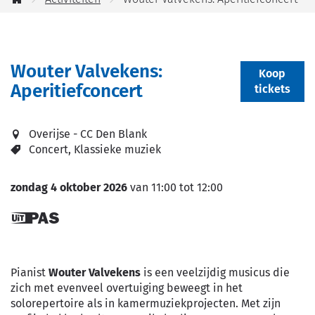
jou
Startpagina
helpen?
Wouter Valvekens:
Koop
Aperitiefconcert
tickets
Overijse - CC Den Blank
Concert
Klassieke muziek
zondag 4 oktober 2026
van
11:00
tot
12:00
Dit is een
UiTPAS
activiteit.
Pianist
Wouter Valvekens
is een veelzijdig musicus die
zich met evenveel overtuiging beweegt in het
solorepertoire als in kamermuziekprojecten. Met zijn