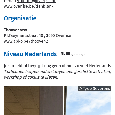
E-
vrijetijd
@
overijse.be
mail
Website
www.overijse.be/denblank
Organisatie
Thoover vzw
P.I.Taeymansstraat 10
,
3090
Overijse
Website
www.apko.be/thoover-2
Niveau Nederlands
Je spreekt of begrijpt nog geen of niet zo veel Nederlands
Taaliconen helpen anderstaligen een geschikte activiteit,
workshop of cursus te kiezen.
Tysje Severens