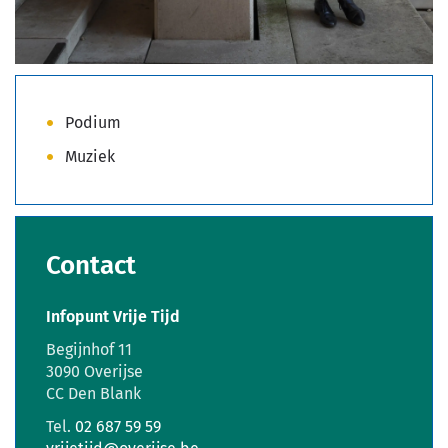
Podium
Muziek
Contact
Infopunt Vrije Tijd
Adres
Begijnhof 11
,
3090
Overijse
CC Den Blank
Tel.
02 687 59 59
E-