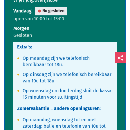
vrijetijd
@
overijse.be
mail
Vandaag
Nu gesloten
open van
10:00
tot
13:00
Morgen
Gesloten
Extra's:
Op maandag zijn we telefonisch
bereikbaar tot 18u.
Deel
Op dinsdag zijn we telefonisch bereikbaar
deze
van 10u tot 18u
pagin
Op woensdag en donderdag sluit de kassa
15 minuten voor sluitingstijd
Zomervakantie = andere openingsuren:
Op maandag, woensdag tot en met
zaterdag: balie en telefonie van 10u tot