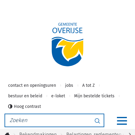
Gemeente
Naar
inhoud
Overijse
contact en openingsuren
jobs
A tot Z
bestuur en beleid
e-loket
Mijn bestelde tickets
Hoog contrast
Waarmee
Zoeken
kunnen
MEN
we
Bekendmakingen
Belastingen, reglementen en v