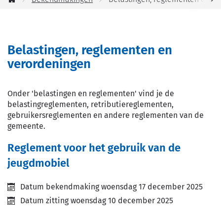
jou
Startpagina
helpen?
scro
naa
Belastingen, reglementen en
link
verordeningen
Onder 'belastingen en reglementen' vind je de
belastingreglementen, retributiereglementen,
gebruikersreglementen en andere reglementen van de
gemeente.
Overzicht
Reglement voor het gebruik van de
bekendmakingen
jeugdmobiel
Datum bekendmaking
woensdag 17 december 2025
Datum zitting
woensdag 10 december 2025