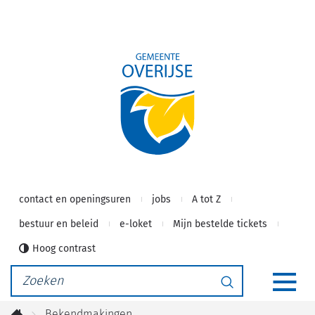
Gemeente
Naar
inhoud
Overijse
contact en openingsuren
jobs
A tot Z
bestuur en beleid
e-loket
Mijn bestelde tickets
Hoog contrast
Waarmee
Zoeken
kunnen
MEN
we
Bekendmakingen