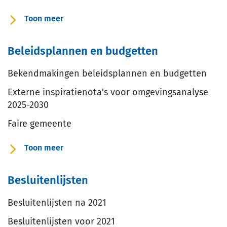
Toon meer
over
Belastingen
Beleidsplannen en budgetten
en
retributies
Bekendmakingen beleidsplannen en budgetten
Externe inspiratienota's voor omgevingsanalyse
2025-2030
Faire gemeente
Toon meer
over
Beleidsplannen
Besluitenlijsten
en
budgetten
Besluitenlijsten na 2021
Besluitenlijsten voor 2021