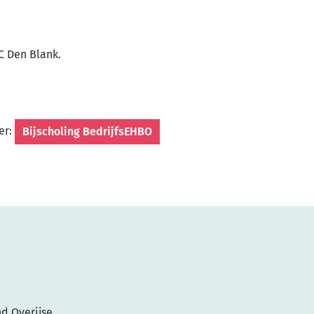
C Den Blank.
ier:
Bijscholing BedrijfsEHBO
nd Overijse