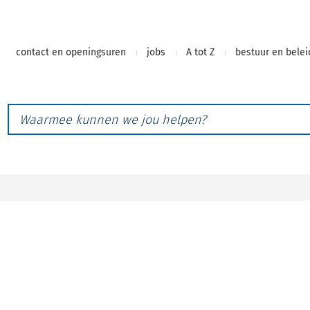
Naar
contact en openingsuren
jobs
A tot Z
bestuur en belei
inhoud
Waarmee
kunnen
we
jou
helpen?