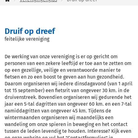
jou
Startpagina
helpen?
Druif op dreef
feitelijke vereniging
De werking van onze vereniging is er op gericht om
personen van een zekere leeftijd er toe aan te zetten om
op een gezellige, veilige en verantwoorde manier te
fietsen en zo een boost te geven aan hun gezondheid.
Daarom organiseren wij iedere dinsdagavond (van 1 april
tot 15 september) een fietsrit van ongeveer 30 km. in de
druivenstreek. Bovendien organiseren wij gedurende het
jaar een 5-tal dagritten van ongeveer 60 km. en een 7-tal
namiddagritten van ongeveer 45 km. Tijdens de
wintermaanden organiseren wij maandelijks een
wandeling om onze spieren in beweging en het contact
tussen de leden levendig te houden. Interesse? Kijk even
op onze website en vul het "Contactformulier" in.