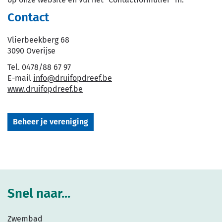
Contact
Vlierbeekberg 68
,
3090
Overijse
Tel.
0478/88 67 97
E-
info
@
druifopdreef.be
mail
Website
www.druifopdreef.be
Beheer je vereniging
Snel naar...
Zwembad