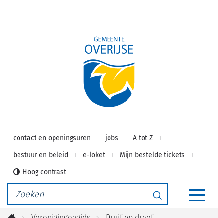
Gemeente
Naar
inhoud
Overijse
contact en openingsuren
jobs
A tot Z
bestuur en beleid
e-loket
Mijn bestelde tickets
Hoog contrast
Waarmee
Zoeken
kunnen
MEN
we
Verenigingengids
Druif op dreef