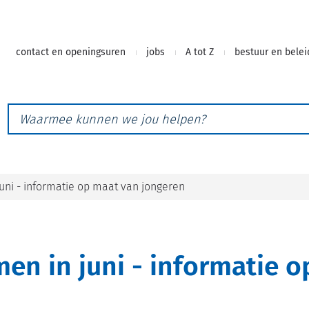
Naar
contact en openingsuren
jobs
A tot Z
bestuur en belei
inhoud
Waarmee
kunnen
we
jou
helpen?
uni - informatie op maat van jongeren
en in juni - informatie 