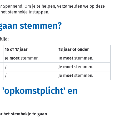
en? Spannend! Om je te helpen, verzamelden we op deze
d het stemhokje instappen.
 gaan stemmen?
tijd:
16 of 17 jaar
18 jaar of ouder
Je
moet
stemmen.
Je
moet
stemmen.
/
Je
moet
stemmen.
/
Je
moet
stemmen.
n 'opkomstplicht' en
ar het stemhokje te gaan
.