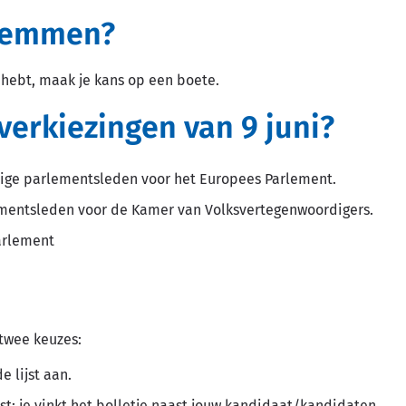
 stemmen?
 hebt, maak je kans op een boete.
verkiezingen van 9 juni?
lige parlementsleden voor het Europees Parlement.
ementsleden voor de Kamer van Volksvertegenwoordigers.
arlement
e twee keuzes:
e lijst aan.
st: je vinkt het bolletje naast jouw kandidaat/kandidaten