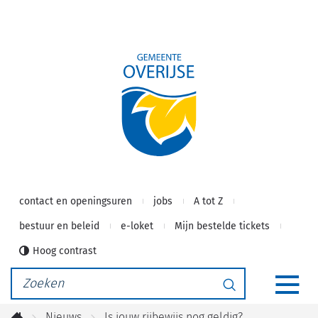
Gemeente
Naar
inhoud
Overijse
contact en openingsuren
jobs
A tot Z
bestuur en beleid
e-loket
Mijn bestelde tickets
Hoog contrast
Waarmee
Zoeken
kunnen
MEN
we
Nieuws
Is jouw rijbewijs nog geldig?