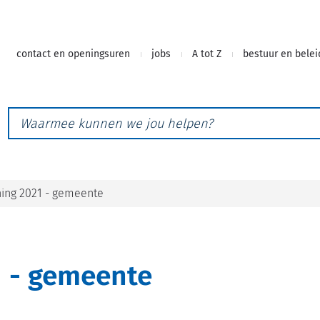
Naar
contact en openingsuren
jobs
A tot Z
bestuur en belei
inhoud
Waarmee
kunnen
we
jou
helpen?
ning 2021 - gemeente
1 - gemeente