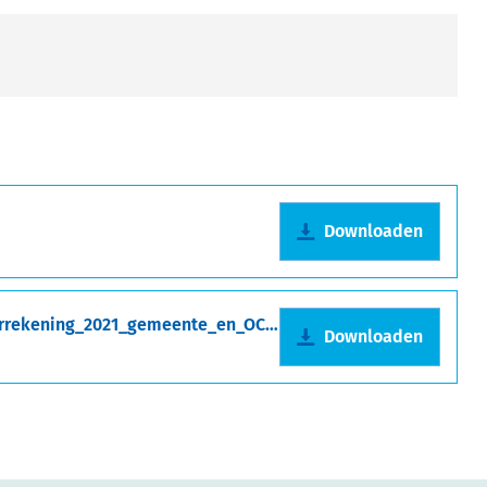
Downloaden
20220628_GR_Uittreksel_02_Vaststelling_jaarrekening_2021_gemeente_en_OCMW.pdf
Downloaden