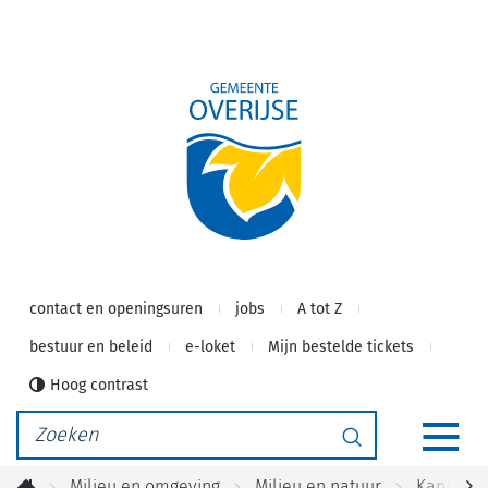
Gemeente
Naar
inhoud
Overijse
contact en openingsuren
jobs
A tot Z
bestuur en beleid
e-loket
Mijn bestelde tickets
Hoog contrast
Waarmee
Zoeken
kunnen
MEN
we
Milieu en omgeving
Milieu en natuur
Kapmacht