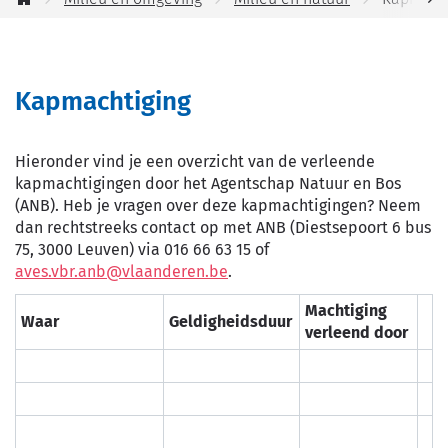
jou
Startpagina
helpen?
scro
naa
Kapmachtiging
link
Hieronder vind je een overzicht van de verleende
kapmachtigingen door het Agentschap Natuur en Bos
(ANB). Heb je vragen over deze kapmachtigingen? Neem
dan rechtstreeks contact op met ANB (Diestsepoort 6 bus
75, 3000 Leuven) via 016 66 63 15 of
aves.vbr.anb@vlaanderen.be
.
Machtiging
Waar
Geldigheidsduur
verleend door