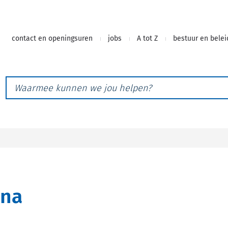
Naar
contact en openingsuren
jobs
A tot Z
bestuur en belei
inhoud
Waarmee
kunnen
we
jou
helpen?
ona