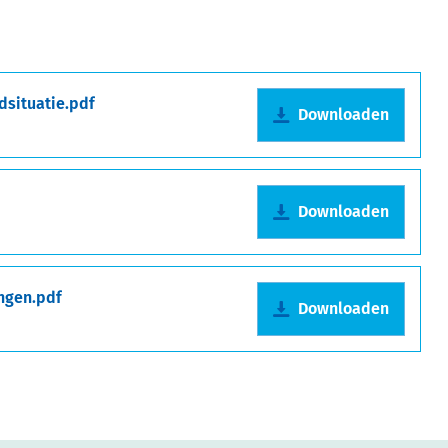
dsituatie.pdf
Downloaden
Downloaden
ingen.pdf
Downloaden