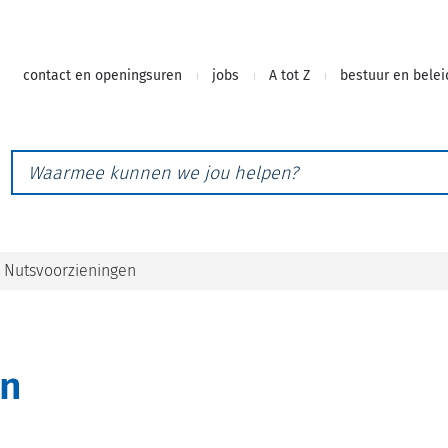
Naar
contact en openingsuren
jobs
A tot Z
bestuur en belei
inhoud
Waarmee
kunnen
we
jou
helpen?
Nutsvoorzieningen
en