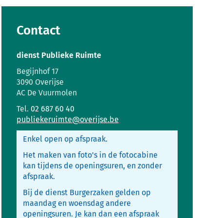
Contact
dienst Publieke Ruimte
Adres
Begijnhof 17
,
3090
Overijse
AC De Vuurmolen
Tel.
02 687 60 40
E-
publiekeruimte
@
overijse.be
mail
Enkel open op afspraak.
Het maken van foto's in de fotocabine
kan tijdens de openingsuren, en zonder
afspraak.
Bij de dienst Burgerzaken gelden op
maandag en woensdag andere
openingsuren. Je kan dan een afspraak