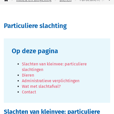
jou
Startpagina
helpen?
scro
naa
Particuliere slachting
link
Op deze pagina
Slachten van kleinvee: particuliere
slachtingen
Dieren
Administratieve verplichtingen
Wat met slachtafval?
Contact
Slachten van kleinvee: p
articuliere