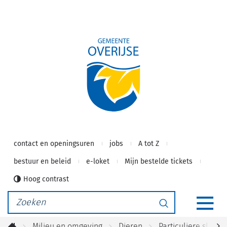
Gemeente
Naar
inhoud
Overijse
contact en openingsuren
jobs
A tot Z
bestuur en beleid
e-loket
Mijn bestelde tickets
Hoog contrast
Waarmee
Zoeken
kunnen
MEN
we
Milieu en omgeving
Dieren
Particuliere slacht