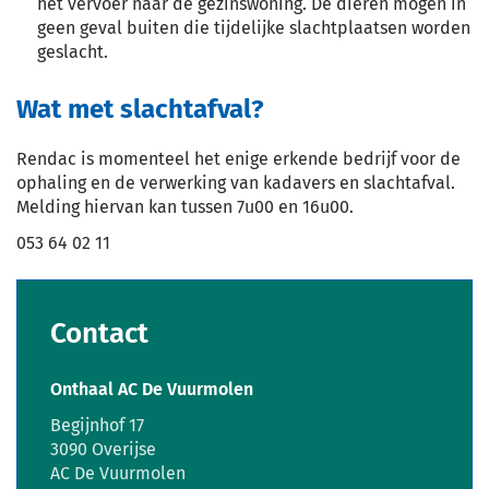
het vervoer naar de gezinswoning. De dieren mogen in
geen geval buiten die tijdelijke slachtplaatsen worden
geslacht.
Wat met slachtafval?
Rendac is momenteel het enige erkende bedrijf voor de
ophaling en de verwerking van kadavers en slachtafval.
Melding hiervan kan tussen 7u00 en 16u00.
053 64 02 11
Contact
Onthaal AC De Vuurmolen
Adres
Begijnhof 17
,
3090
Overijse
AC De Vuurmolen