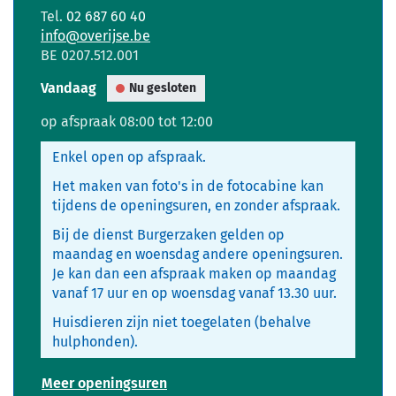
Tel.
02 687 60 40
E-
info
@
overijse.be
mail
BTW
BE 0207.512.001
nr.
Vandaag
Nu gesloten
op afspraak
08:00
tot
12:00
Enkel open op afspraak.
Het maken van foto's in de fotocabine kan
tijdens de openingsuren, en zonder afspraak.
Bij de dienst Burgerzaken gelden op
maandag en woensdag andere openingsuren.
Je kan dan een afspraak maken op maandag
vanaf 17 uur en op woensdag vanaf 13.30 uur.
Huisdieren zijn niet toegelaten (behalve
hulphonden).
Onthaal
Meer openingsuren