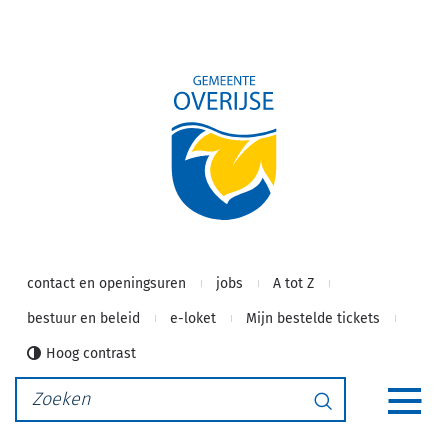
Gemeente
Naar
inhoud
Overijse
contact en openingsuren
jobs
A tot Z
bestuur en beleid
e-loket
Mijn bestelde tickets
Hoog contrast
Waarmee
Zoeken
kunnen
MEN
we