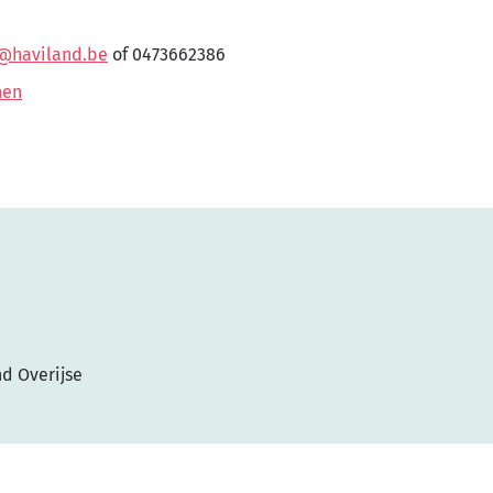
@haviland.be
of 0473662386
nen
nd Overijse
itemap
Toegankelijkheidsverklaring