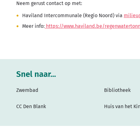
Neem gerust contact op met:
Haviland Intercommunale (Regio Noord) via
milieu
Meer info:
https://www.haviland.be/regenwaterton
Snel naar...
Zwembad
Bibliotheek
CC Den Blank
Huis van het Ki
© Overijse 2026
Cookiebeleid
Privacyverklaring
S