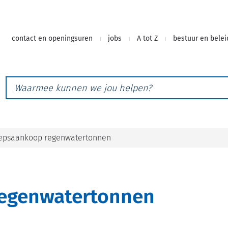
Naar
contact en openingsuren
jobs
A tot Z
bestuur en belei
inhoud
Waarmee
kunnen
we
jou
helpen?
epsaankoop regenwatertonnen
egenwatertonnen