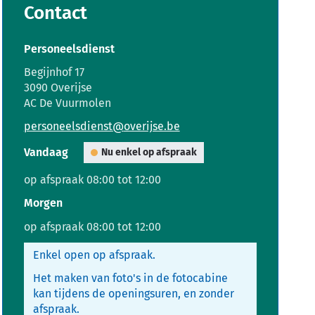
Contact
Personeelsdienst
Adres
Begijnhof 17
,
3090
Overijse
AC De Vuurmolen
E-
personeelsdienst
@
overijse.be
mail
Vandaag
Nu enkel op afspraak
op afspraak
08:00
tot
12:00
Morgen
op afspraak
08:00
tot
12:00
Enkel open op afspraak.
Het maken van foto's in de fotocabine
kan tijdens de openingsuren, en zonder
afspraak.