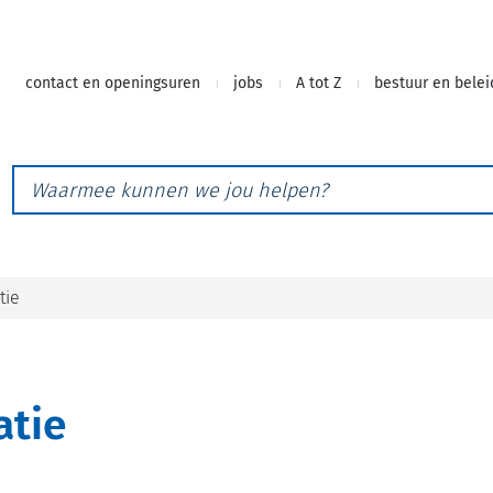
Naar
contact en openingsuren
jobs
A tot Z
bestuur en belei
inhoud
Waarmee
kunnen
we
jou
helpen?
tie
atie