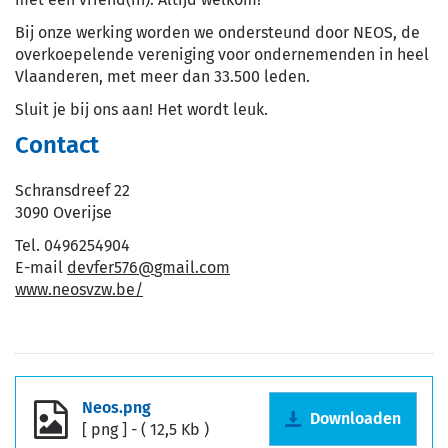
Bij onze werking worden we ondersteund door NEOS, de
overkoepelende vereniging voor ondernemenden in heel
Vlaanderen, met meer dan 33.500 leden.
Sluit je bij ons aan! Het wordt leuk.
Contact
Schransdreef 22
,
3090
Overijse
Tel.
0496254904
E-
devfer576
@
gmail.com
mail
Website
www.neosvzw.be/
Documenten
Neos.png
Downloaden
png
12,5 Kb