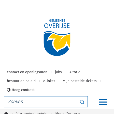
Gemeente
Naar
inhoud
Overijse
contact en openingsuren
jobs
A tot Z
bestuur en beleid
e-loket
Mijn bestelde tickets
Hoog contrast
Waarmee
Zoeken
kunnen
MEN
we
Verenigingengids
Neos Overijse