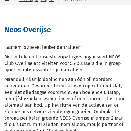
jou
Startpagina
helpen?
Neos Overijse
'Samen' is zoveel leuker dan 'alleen'
Met enkele enthousiaste vrijwilligers organiseert NEOS
Club Overijse activiteiten voor 55-plussers die in groep
fijner en interessanter zijn dan alleen.
Maandelijk kan je deelnemen aan één of meerdere
activiteiten. Gevarieerde initiatieven op cultureel vlak,
een niet alledaagse voordracht, een boeiende uitstap,
bedrijfsbezoeken, wandelingen of een concert... het komt
allemaal aan bod. Op het ritme van de actieve senior
zien we ons netwerk zienderogen groeien. Ondanks de
corona perikelen groeide NEOS Overijse in amper 2 jaar
tijd uit tot ruim 110 leden. Kom alleen, met je partner of
met een vriend(in). Altijd welkom!