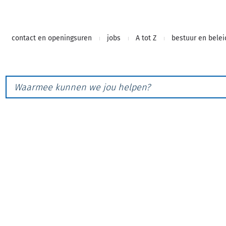
Naar
contact en openingsuren
jobs
A tot Z
bestuur en belei
inhoud
Waarmee
kunnen
we
jou
helpen?